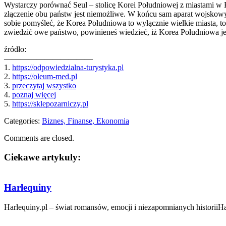
Wystarczy porównać Seul – stolicę Korei Południowej z miastami w K
złączenie obu państw jest niemożliwe. W końcu sam aparat wojskowy w
sobie pomyśleć, że Korea Południowa to wyłącznie wielkie miasta, to 
zwiedzić owe państwo, powinieneś wiedzieć, iż Korea Południowa jes
źródło:
———————————
1.
https://odpowiedzialna-turystyka.pl
2.
https://oleum-med.pl
3.
przeczytaj wszystko
4.
poznaj więcej
5.
https://sklepozarniczy.pl
Categories:
Biznes, Finanse, Ekonomia
Comments are closed.
Ciekawe artykuly:
Harlequiny
Harlequiny.pl – świat romansów, emocji i niezapomnianych historiiHa