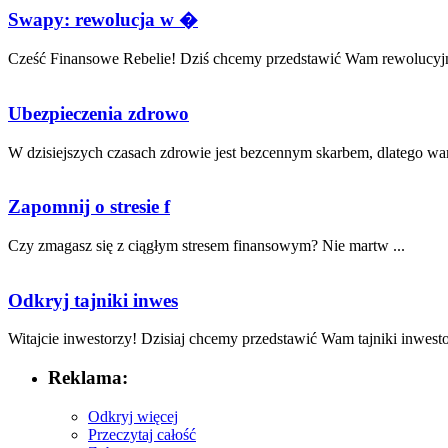
Swapy: rewolucja w �
Cześć Finansowe Rebelie! Dziś chcemy przedstawić Wam rewolucyjną
Ubezpieczenia zdrowo
W dzisiejszych czasach ⁤zdrowie jest⁢ bezcennym skarbem, dlatego wart
Zapomnij o stresie f
Czy zmagasz się z ciągłym ‌stresem finansowym? Nie martw ...
Odkryj tajniki inwes
Witajcie inwestorzy! Dzisiaj⁣ chcemy przedstawić Wam tajniki ‌inwesto
Reklama:
Odkryj więcej
Przeczytaj całość