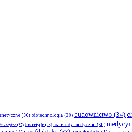
c
budownictwo
(34)
enetyczne
(30)
biotechnologia
(30)
medycyn
materiały medyczne
(30)
korepetycje
(28)
edukacyjne
(27)
profilaktyka
(33)
owotna
(31)
przychodnia
(31)