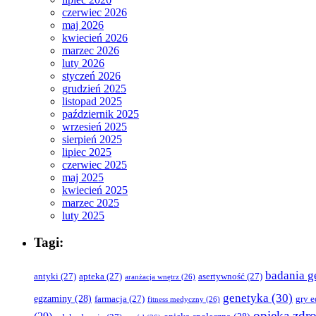
czerwiec 2026
maj 2026
kwiecień 2026
marzec 2026
luty 2026
styczeń 2026
grudzień 2025
listopad 2025
październik 2025
wrzesień 2025
sierpień 2025
lipiec 2025
czerwiec 2025
maj 2025
kwiecień 2025
marzec 2025
luty 2025
Tagi:
badania g
antyki
(27)
apteka
(27)
asertywność
(27)
aranżacja wnętrz
(26)
genetyka
(30)
egzaminy
(28)
farmacja
(27)
gry 
fitness medyczny
(26)
opieka zdr