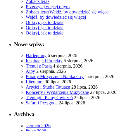
Zobacz teraz
Przeczytaj więcej o tym
Zobacz teraz
Wejdź, by dowiedzieć się więcej
Wejdź, by dowiedzieć się więcej
Odkryj, jak to działa
Odkryj, jak to działa
Odkryj, jak to działa
Nowe wpisy:
Harlequiny
6 sierpnia, 2026
Inspiracje i Projekty
5 sierpnia, 2026
Trenuj z Pasją
4 sierpnia, 2026
Alpy
2 sierpnia, 2026
Porady Muzyczne i Nauka Gry
1 sierpnia, 2026
Literatura
30 lipca, 2026
Artyści i Studia Tatuażu
28 lipca, 2026
Koncerty i Wydarzenia Muzyczne
27 lipca, 2026
Treningi i Plany Ćwiczeń
25 lipca, 2026
Safari i Przygoda
24 lipca, 2026
Archiwa
sierpień 2026
lipiec 2026