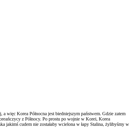
j, a więc Korea Północna jest biedniejszym państwem. Gdzie zatem
 Koreańczycy z Północy. Po prostu po wojnie w Korei, Korea
a jakimś cudem nie zostałaby wcielona w łapy Stalina, żylibyśmy w