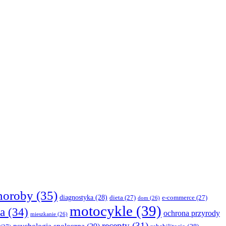
horoby
(35)
diagnostyka
(28)
dieta
(27)
e-commerce
(27)
dom
(26)
motocykle
(39)
a
(34)
ochrona przyrody
mieszkanie
(26)
recepty
(31)