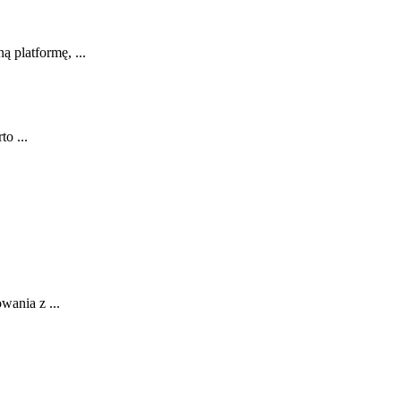
 platformę, ...
o ...
wania z ...